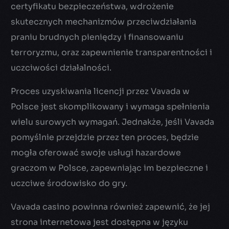
certyfikatu bezpieczeństwa, wdrożenie
skutecznych mechanizmów przeciwdziałania
praniu brudnych pieniędzy i finansowaniu
terroryzmu, oraz zapewnienie transparentności i
uczciwości działalności.
Proces uzyskiwania licencji przez Vavada w
Polsce jest skomplikowany i wymaga spełnienia
wielu surowych wymagań. Jednakże, jeśli Vavada
pomyślnie przejdzie przez ten proces, będzie
mogła oferować swoje usługi hazardowe
graczom w Polsce, zapewniając im bezpieczne i
uczciwe środowisko do gry.
Vavada casino powinna również zapewnić, że jej
strona internetowa jest dostępna w języku