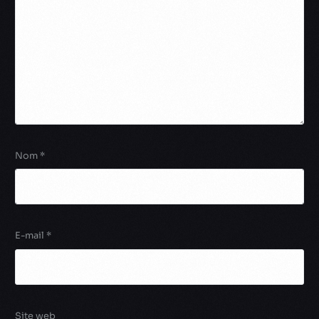
Nom
*
E-mail
*
Site web