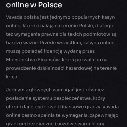
online w Polsce
Vavada polska jest jednym z popularnych kasyn
online, które działają na terenie Polski, dlatego
też wymagania prawne dla takich podmiotów są
bardzo ważne. Przede wszystkim, kasyna online
muszą posiadać licencję wydaną przez
Ministerstwo Finansów, która pozwala im na
prowadzenie działalności hazardowej na terenie
kraju.
Jednym z głównych wymagań jest również
posiadanie systemu bezpieczeństwa, który
chroni dane osobowe i finansowe graczy. Vavada
online casino spełnia te wymagania, zapewniając
graczom bezpieczne i uczciwe warunki gry.