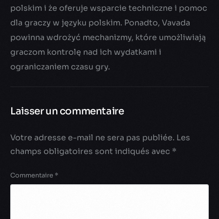
polskim i że oferuje wsparcie techniczne i pomoc
dla graczy w języku polskim. Ponadto, Vavada
powinna wdrożyć mechanizmy, które umożliwiają
graczom kontrolę nad ich wydatkami i
ograniczaniem czasu gry.
Laisser un commentaire
Votre adresse e-mail ne sera pas publiée.
Les
champs obligatoires sont indiqués avec
*
Commentaire
*